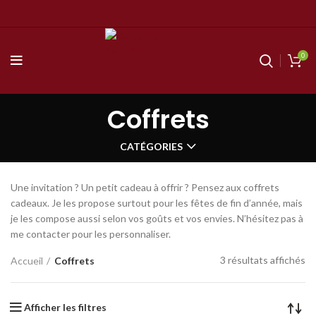
0
Coffrets
CATÉGORIES
Une invitation ? Un petit cadeau à offrir ? Pensez aux coffrets
cadeaux. Je les propose surtout pour les fêtes de fin d’année, mais
je les compose aussi selon vos goûts et vos envies. N’hésitez pas à
me contacter pour les personnaliser.
3 résultats affichés
Accueil
Coffrets
Afficher les filtres