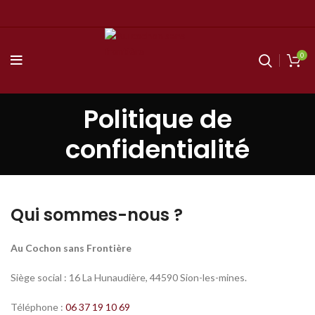
0
Politique de
confidentialité
Qui sommes-nous ?
Au Cochon sans Frontière
Siège social : 16 La Hunaudière, 44590 Sion-les-mines.
Téléphone :
06 37 19 10 69