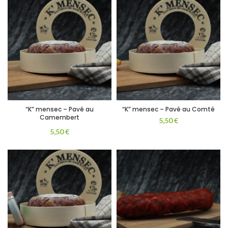
“K” mensec – Pavé au
“K” mensec – Pavé au Comté
Camembert
5,50
€
5,50
€