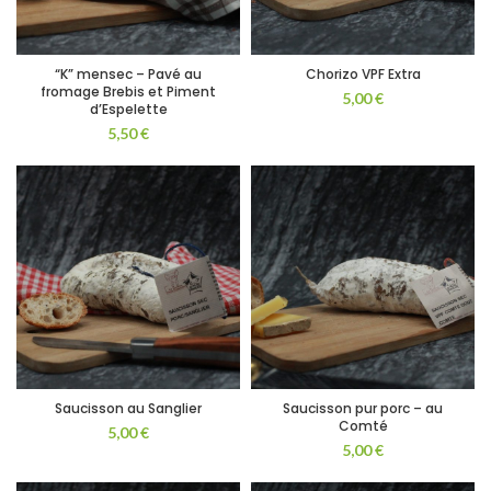
“K” mensec – Pavé au
Chorizo VPF Extra
fromage Brebis et Piment
5,00
€
d’Espelette
5,50
€
Saucisson au Sanglier
Saucisson pur porc – au
Comté
5,00
€
5,00
€