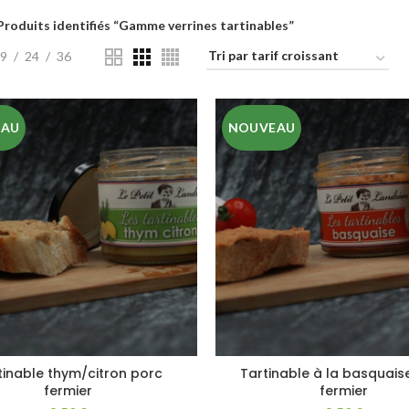
Produits identifiés “Gamme verrines tartinables”
9
24
36
EAU
NOUVEAU
tinable thym/citron porc
Tartinable à la basquais
fermier
fermier