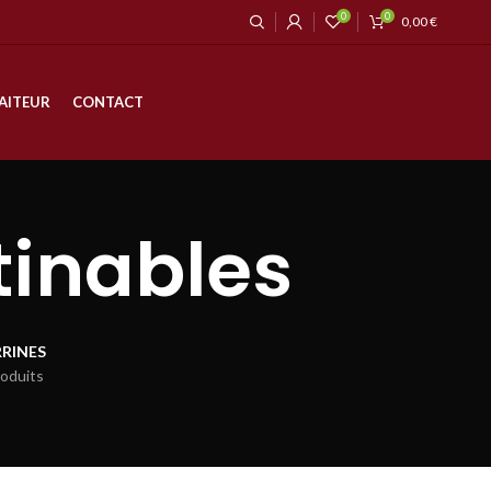
0
0
0,00
€
AITEUR
CONTACT
tinables
RRINES
roduits