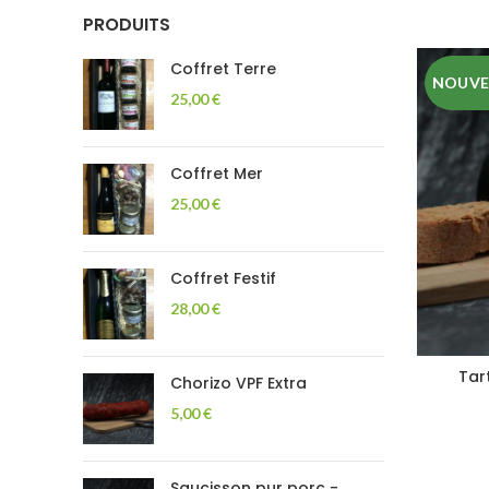
PRODUITS
Coffret Terre
NOUV
25,00
€
Coffret Mer
25,00
€
Coffret Festif
28,00
€
Tart
Chorizo VPF Extra
5,00
€
Saucisson pur porc -