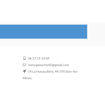
06 37 19 10 69
remy.ganache65@gmail.com
14 La Hunaudière, 44 590 Sion-les-
Mines.