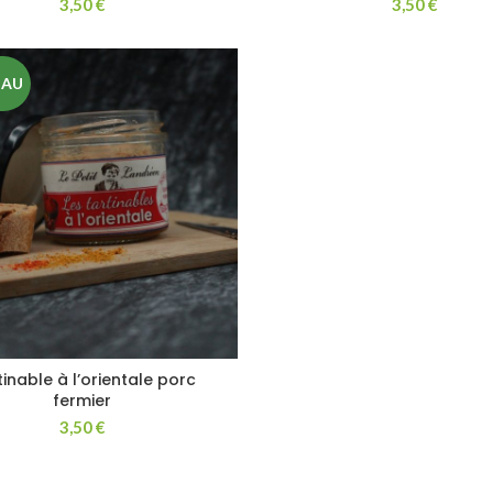
3,50
€
3,50
€
EAU
inable à l’orientale porc
fermier
3,50
€