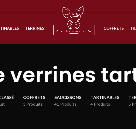
TINABLES
TERRINES
COFFRETS
TR
errines tar
CLASSÉ
COFFRETS
SAUCISSONS
TARTINABLES
TE
uit
3 Produits
41 Produits
4 Produits
5 P