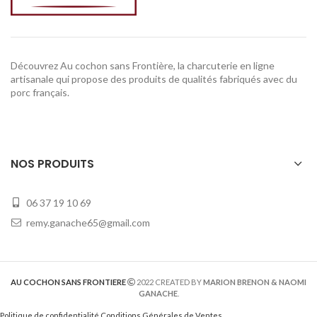
Découvrez Au cochon sans Frontière, la charcuterie en ligne
artisanale qui propose des produits de qualités fabriqués avec du
porc français.
NOS PRODUITS
06 37 19 10 69
remy.ganache65@gmail.com
AU COCHON SANS FRONTIERE
2022 CREATED BY
MARION BRENON & NAOMI
GANACHE
.
Politique de confidentialité
Conditions Générales de Ventes