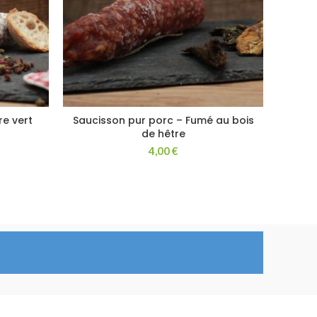
re vert
Saucisson pur porc – Fumé au bois
Sauc
de hêtre
4,00
€