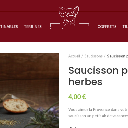
TINABLES
TERRINES
COFFRETS
TR
Accueil
Saucissons
Saucisson 
Saucisson p
herbes
4,00
€
Vous aimez la Provence dans votre
saucisson un petit air de vacance