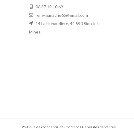
06 37 19 10 69
remy.ganache65@gmail.com
14 La Hunaudière, 44 590 Sion-les-
Mines.
Politique de confidentialité
Conditions Générales de Ventes