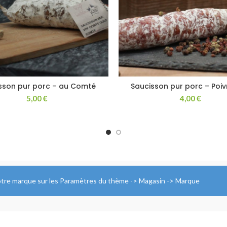
sson pur porc – au Comté
Saucisson pur porc – Poiv
5,00
€
4,00
€
votre marque sur les Paramètres du thème -> Magasin -> Marque