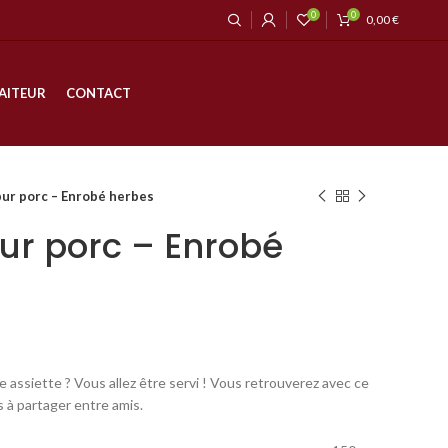
0
0
0,00
€
AITEUR
CONTACT
pur porc – Enrobé herbes
ur porc – Enrobé
 assiette ? Vous allez être servi ! Vous retrouverez avec ce
s à partager entre amis.