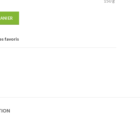
150 g
PANIER
es favoris
TION